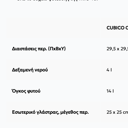
CUBICO C
Διαστάσεις περ. (ΠxΒxΥ)
29,5 x 29,
Δεξαμενή νερού
4 l
Όγκος φυτού
14 l
Εσωτερικό γλάστρας, μέγεθος περ.
25 x 25 c