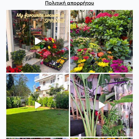
Πολιτική απορρήτου
#spring #plants #instalike
🌺🌸🌼
#instagood
...
#fytopolio #pireus #spring
#itsspring
...
33
0
16
0
“Fytopolio Landscaping”
🪴Διακοσμήστε με χρωματιστά
Διαμόρφωση κήπου.
...
φυτά και τον εσωτερικό
...
28
0
17
0