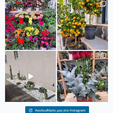
🪻🌷Καλωσορίζουμε την άνοιξη με
🍊Καλαμοντίν (Citrus mitis)
φυτά εξωτερικού
...
Το Καλαμοντίν,
...
26
0
27
0
Ιδιαίτερη κατασκευή με κάκτους🌵
❤️Η ημέρα του Αγίου Βαλεντίνου
Στην κατασκευή
...
φτάνει... Αυτές
...
17
0
48
1
Ακολουθήστε μας στο Instagram