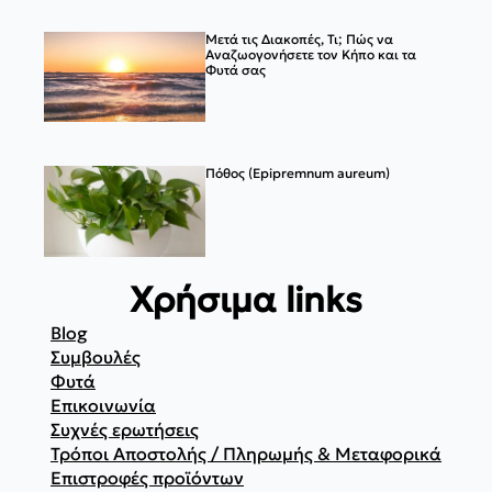
Μετά τις Διακοπές, Τι; Πώς να
Αναζωογονήσετε τον Κήπο και τα
Φυτά σας
Πόθος (Epipremnum aureum)
Χρήσιμα links
Blog
Συμβουλές
Φυτά
Επικοινωνία
Συχνές ερωτήσεις
Τρόποι Αποστολής / Πληρωμής & Μεταφορικά
Επιστροφές προϊόντων