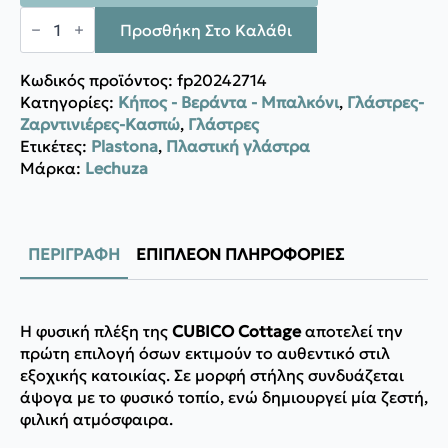
Lechuza
CUBICO
Προσθήκη Στο Καλάθι
Cottage
ποσότητα
Κωδικός προϊόντος:
fp20242714
Κατηγορίες:
Κήπος - Βεράντα - Μπαλκόνι
,
Γλάστρες-
Ζαρντινιέρες-Κασπώ
,
Γλάστρες
Ετικέτες:
Plastona
,
Πλαστική γλάστρα
Μάρκα:
Lechuza
ΠΕΡΙΓΡΑΦΉ
ΕΠΙΠΛΈΟΝ ΠΛΗΡΟΦΟΡΊΕΣ
Η φυσική πλέξη της
CUBICO Cottage
αποτελεί την
πρώτη επιλογή όσων εκτιμούν το αυθεντικό στιλ
εξοχικής κατοικίας. Σε μορφή στήλης συνδυάζεται
άψογα με το φυσικό τοπίο, ενώ δημιουργεί μία ζεστή,
φιλική ατμόσφαιρα.