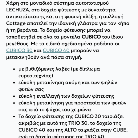
Χάρη στο μοναδικό σύστημα αυτοποτισμού
LECHUZA, στο δοχείο φύτευσης με δυνατότητα
αντικατάστασης και στη φυσική πλέξη, η συλλογή
Cottage αποτελεί την ιδανική γλάστρα για τον κήπο
ή τη βεράντα. Το δοχείο φύτευσης μπορεί να
τοποθετηθεί σε όλα τα μοντέλα
CUBICO
του ίδιου
μεγέθους. Με τα ειδικά σχεδιασμένα ροδάκια οι
CUBICO 30
και
CUBICO 40
μπορούν να
μετακινηθούν ανά πάσα στιγμή.
με βυθιζόμενες λαβές (με δίπλωμα
ευρεσιτεχνίας)
εύκολη μετακίνηση ακόμη και των ψηλών
φυτών σας
εύκολη εναλλαγή των δοχείων φύτευσης
εύκολη μετακίνηση για προστασία των φυτών
σας από το ψύχος του χειμώνα
Το δοχείο φύτευσης της CUBICO 30 ταιριάζει
ακριβώς με αυτό της TRIO 30, το δοχείο της
CUBICO 40 και της ALTO ταιριάζει στην CUBE,
ενώ το δοχείο φύτευσης της TRIO 40.