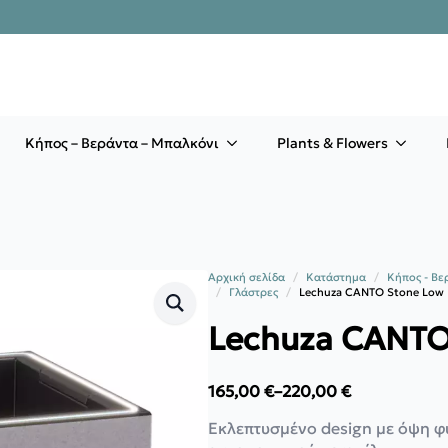
Κήπος – Βεράντα – Μπαλκόνι
Plants & Flowers
Αρχική σελίδα
Κατάστημα
Κήπος - Βε
Γλάστρες
Lechuza CANTO Stone Low
Lechuza CANTO
165,00
€
–
220,00
€
Price
range:
Εκλεπτυσμένο design με όψη φ
165,00 €