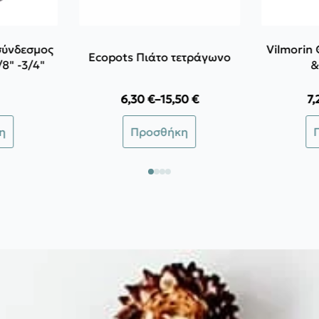
σύνδεσμος
Vilmorin
Ecopots Πιάτο τετράγωνο
/8" -3/4"
&
6,30
€
–
15,50
€
7
Price
range:
Αυτό
η
Προσθήκη
6,30 €
το
through
προϊόν
15,50 €
έχει
πολλαπλές
παραλλαγές.
Οι
επιλογές
μπορούν
να
επιλεγούν
στη
σελίδα