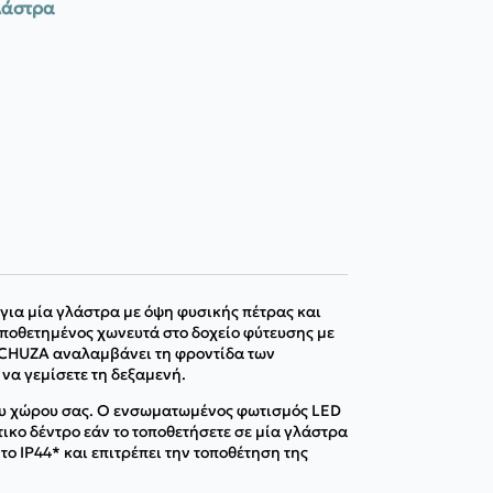
λάστρα
 για μία γλάστρα με όψη φυσικής πέτρας και
οποθετημένος χωνευτά στο δοχείο φύτευσης με
LECHUZA αναλαμβάνει τη φροντίδα των
να γεμίσετε τη δεξαμενή.
ου χώρου σας. Ο ενσωματωμένος φωτισμός LED
ικο δέντρο εάν το τοποθετήσετε σε μία γλάστρα
ο IP44* και επιτρέπει την τοποθέτηση της