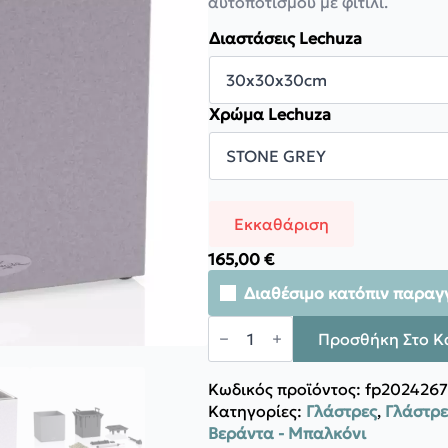
αυτοποτισμού με φιτίλι.
through
220,00 €
Διαστάσεις Lechuza
Χρώμα Lechuza
Εκκαθάριση
165,00
€
Διαθέσιμο κατόπιν παραγ
Lechuza
CANTO
Προσθήκη Στο Κ
Stone
Low
LED
Κωδικός προϊόντος:
fp2024267
ποσότητα
Κατηγορίες:
Γλάστρες
,
Γλάστρε
Βεράντα - Μπαλκόνι