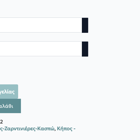
γελίας
αλάθι
2
ς-Ζαρντινιέρες-Κασπώ
,
Κήπος -