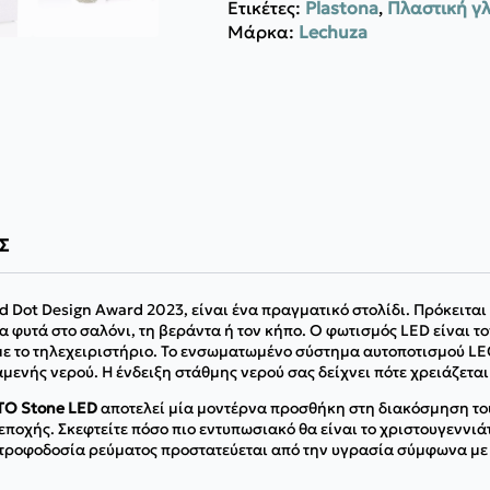
Ετικέτες:
Plastona
,
Πλαστική γ
Μάρκα:
Lechuza
Σ
ed Dot Design Award 2023, είναι ένα πραγματικό στολίδι. Πρόκειται
φυτά στο σαλόνι, τη βεράντα ή τον κήπο. Ο φωτισμός LED είναι τ
 με το τηλεχειριστήριο. Το ενσωματωμένο σύστημα αυτοποτισμού 
νής νερού. Η ένδειξη στάθμης νερού σας δείχνει πότε χρειάζεται 
O Stone LED
αποτελεί μία μοντέρνα προσθήκη στη διακόσμηση τ
ποχής. Σκεφτείτε πόσο πιο εντυπωσιακό θα είναι το χριστουγεννιάτ
 τροφοδοσία ρεύματος προστατεύεται από την υγρασία σύμφωνα με τ