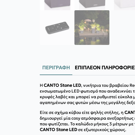
ΠΕΡΙΓΡΑΦΉ
ΕΠΙΠΛΈΟΝ ΠΛΗΡΟΦΟΡΊΕ
Η
CANTO Stone LED
, νικήτρια του βραβείου R
ενσωματωμένο LED φωτισμό που αναδεικνύει τα 
κρυφές λαβές και μπορεί να ρυθμιστεί εύκολα
αγαπημένων σας φυτών μέσω της μεγάλης δεξαμε
Είτε σε σχήμα κύβου είτε ψηλής στήλης, η
CANT
δημιουργεί μία cosy ατμόσφαιρα ανεξαρτήτως ε
που φωτίζεται. Το καλώδιο μήκους 3 μέτρων με
CANTO Stone LED
σε εξωτερικούς χώρους.