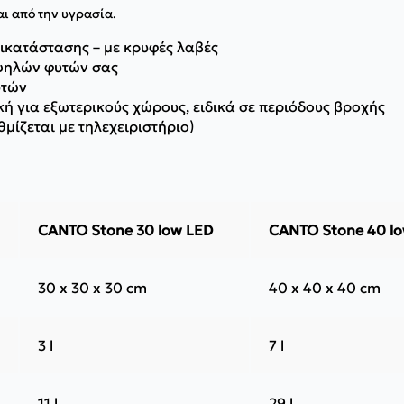
αι από την υγρασία.
ικατάστασης – με κρυφές λαβές
 ψηλών φυτών σας
υτών
ή για εξωτερικούς χώρους, ειδικά σε περιόδους βροχής
ίζεται με τηλεχειριστήριο)
CANTO Stone 30 low LED
CANTO Stone 40 l
30 x 30 x 30 cm
40 x 40 x 40 cm
3 l
7 l
11 l
29 l