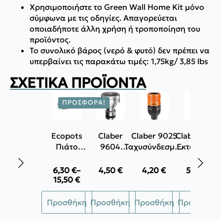
Χρησιμοποιήστε το Green Wall Home Kit μόνο
σύμφωνα με τις οδηγίες. Απαγορεύεται
οποιαδήποτε άλλη χρήση ή τροποποίηση του
προϊόντος.
Το συνολικό βάρος (νερό & φυτό) δεν πρέπει να
υπερβαίνει τις παρακάτω τιμές: 1,75kg/ 3,85 lbs
ΣΧΕΤΙΚΆ ΠΡΟΪΌΝΤΑ
ΠΡΟΣΦΟΡΆ!
Ecopots
Claber
Claber 9025
Claber 8617
Πιάτο
9604
Ταχυσύνδεσμος
Εκτοξευτής
τετράγωνο
Μεταλλικό
για σπιράλ
νερού
Ρακόρ
λάστιχα Ø 9-
ρυθμιζόμενο
6,30
€
–
4,50
€
4,20
€
5,80
€
Price
βρύσης
13mm
15,50
€
range:
3/4"
Αυτό
6,30 €
Προσθήκη
Προσθήκη
Προσθήκη
Προσθήκη
το
through
15,50 €
προϊόν