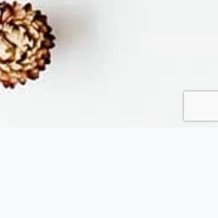
Fytopolio