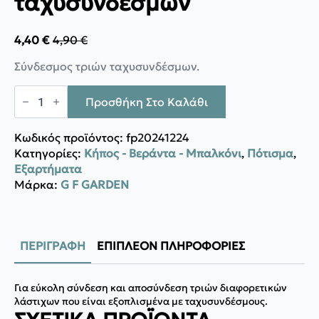
ταχυσυνδέσμων
4,40
€
4,90
€
Original
Η
price
τρέχουσα
Σύνδεσμος τριών ταχυσυνδέσμων.
was:
τιμή
4,90 €.
είναι:
G.F.
4,40 €.
RECO
Προσθήκη Στο Καλάθι
Σύνδεσμος
ταχυσυνδέσμων
ποσότητα
Κωδικός προϊόντος:
fp20241224
Κατηγορίες:
Κήπος - Βεράντα - Μπαλκόνι
,
Πότισμα
,
Εξαρτήματα
Μάρκα:
G F GARDEN
ΠΕΡΙΓΡΑΦΉ
ΕΠΙΠΛΈΟΝ ΠΛΗΡΟΦΟΡΊΕΣ
Για εύκολη σύνδεση και αποσύνδεση τριών διαφορετικών
λάστιχων που είναι εξοπλισμένα με ταχυσυνδέσμους.