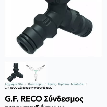
Αρχική σελίδα
Κατάστημα
Κήπος - Βεράντα - Μπαλκόνι
G.F. RECO Σύνδεσμος ταχυσυνδέσμων
G.F. RECO Σύνδεσμος