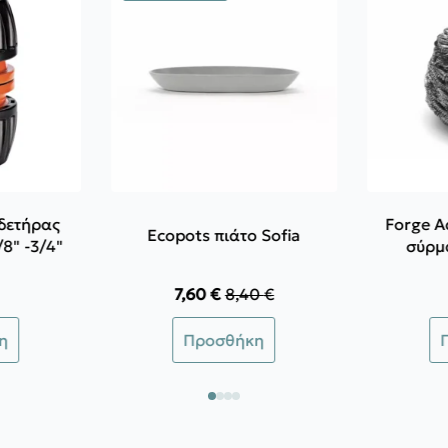
νδετήρας
Forge A
Ecopots πιάτο Sofia
/8" -3/4"
σύρμ
7,60
€
8,40
€
Original
Η
price
τρέχουσα
Αυτό
η
Προσθήκη
was:
τιμή
το
8,40 €.
είναι:
προϊόν
7,60 €.
έχει
πολλαπλές
παραλλαγές.