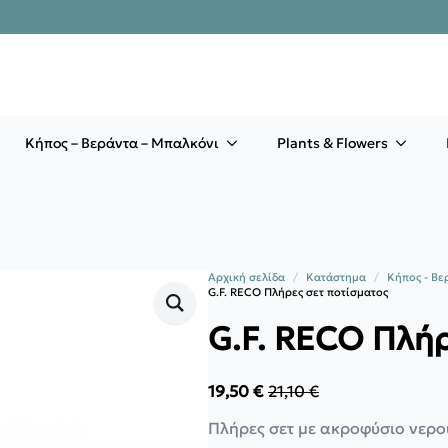
Κήπος – Βεράντα – Μπαλκόνι
Plants & Flowers
Αρχική σελίδα
Κατάστημα
Κήπος - Βε
G.F. RECO Πλήρες σετ ποτίσματος
G.F. RECO Πλήρ
19,50
€
21,10
€
Original
Η
price
τρέχουσα
Πλήρες σετ με ακροφύσιο νερο
was:
τιμή