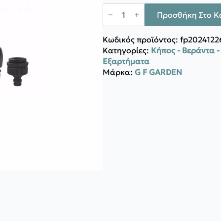
21,10 €.
είναι:
G.F.
19,50 €.
RECO
Προσθήκη Στο Κ
Πλήρες
σετ
ποτίσματος
Κωδικός προϊόντος:
fp2024122
ποσότητα
Κατηγορίες:
Κήπος - Βεράντα 
Εξαρτήματα
Μάρκα:
G F GARDEN