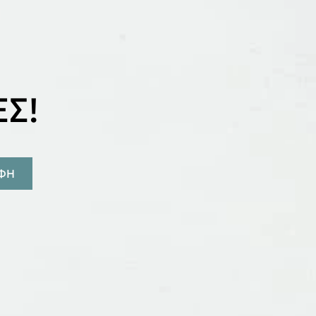
Σ!
ΑΦΗ