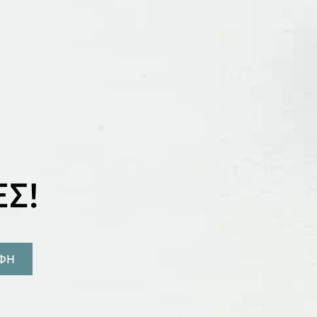
Σ!
ΑΦΗ