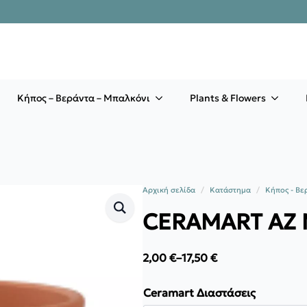
Κήπος – Βεράντα – Μπαλκόνι
Plants & Flowers
Αρχική σελίδα
Κατάστημα
Κήπος - Βε
CERAMART ΑΖ Ν
2,00
€
–
17,50
€
Price
range:
2,00 €
Ceramart Διαστάσεις
through