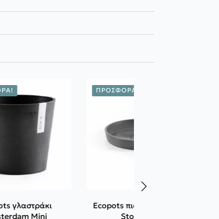
ΡΆ!
ΠΡΟΣΦΟΡΆ!
ots γλαστράκι
Ecopots πιάτο στρογγυλό
terdam Mini
Stockholm