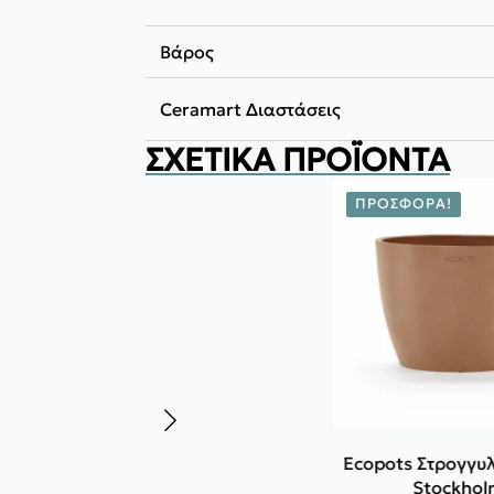
Βάρος
Ceramart Διαστάσεις
ΣΧΕΤΙΚΆ ΠΡΟΪΌΝΤΑ
ΠΡΟΣΦΟΡΆ!
Ecopots Στρογγυ
Stockhol