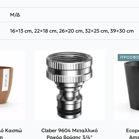
Μ/Δ
16×13 cm, 22×18 cm, 26×20 cm, 32×25 cm, 39×30 cm
ΠΡΟΣΦΟ
λό Κασπώ
Claber 9604 Μεταλλικό
Ecop
m
Ρακόρ βρύσης 3/4"
Ams