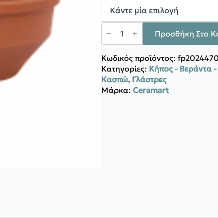
17,50 €
CERAMART
ΑΖ
Προσθήκη Στο Κ
Ν.1
ποσότητα
Κωδικός προϊόντος:
fp202447
Κατηγορίες:
Κήπος - Βεράντα 
Κασπώ
,
Γλάστρες
Μάρκα:
Ceramart