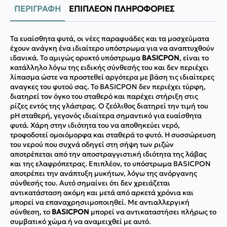
ΠΕΡΙΓΡΑΦΉ
ΕΠΙΠΛΈΟΝ ΠΛΗΡΟΦΟΡΊΕΣ
Τα ευαίσθητα φυτά, οι νέες παραφυάδες και τα μοσχεύματα
έχουν ανάγκη ένα ιδιαίτερο υπόστρωμα για να αναπτυχθούν
ιδανικά. Το αμιγώς ορυκτό υπόστρωμα
BASICPON
, είναι το
κατάλληλο λόγω της ειδικής σύνθεσής του και δεν περιέχει
λίπασμα ώστε να προστεθεί αργότερα με βάση τις ιδιαίτερες
αναγκες του φυτού σας. Το BASICPON δεν περιέχει τύρφη,
διατηρεί τον όγκο του σταθερό και παρέχει στήριξη στις
ρίζες εντός της γλάστρας. Ο ζεόλιθος διατηρεί την τιμή του
pH σταθερή, γεγονός ιδιαίτερα σημαντικό για ευαίσθητα
φυτά. Χάρη στην ιδιότητα του να αποθηκεύει νερό,
τροφοδοτεί ομοιόμορφα και σταθερά το φυτό. Η συσσώρευση
του νερού που συχνά οδηγεί στη σήψη των ριζών
αποτρέπεται από την αποστραγγιστική ιδιότητα της λάβας
και της ελαφρόπετρας. Επιπλέον, το υπόστρωμα BASICPON
αποτρέπει την ανάπτυξη μυκήτων, λόγω της ανόργανης
σύνθεσής του. Αυτό σημαίνει ότι δεν χρειάζεται
αντικατάσταση ακόμη και μετά από αρκετά χρόνια και
μπορεί να επαναχρησιιμοποιηθεί. Με αντιαλλεργική
σύνθεση, το
ΒASICPON
μπορεί να αντικαταστήσει πλήρως το
συμβατικό χώμα ή να αναμειχθεί με αυτό.