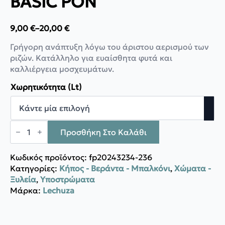
BASIC PON
9,00
€
–
20,00
€
Price
range:
Γρήγορη ανάπτυξη λόγω του άριστου αερισμού των
9,00 €
ριζών. Κατάλληλο για ευαίσθητα φυτά και
through
καλλιέργεια μοσχευμάτων.
20,00 €
Χωρητικότητα (Lt)
Lechuza
Υπόστρωμα
Προσθήκη Στο Καλάθι
BASIC
PON
ποσότητα
Κωδικός προϊόντος:
fp20243234-236
Κατηγορίες:
Κήπος - Βεράντα - Μπαλκόνι
,
Χώματα -
Ξυλεία
,
Υποστρώματα
Μάρκα:
Lechuza