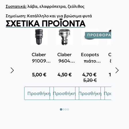
Συστατικά:
λάβα, ελαφρόπετρα, ζεόλιθος
Σημείωση: Κατάλληλο και για βρώσιμα φυτά
ΣΧΕΤΙΚΆ ΠΡΟΪΌΝΤΑ
ΠΡΟΣΦΟΡΆ!
Claber
Claber
Ecopots
Claber
91009
9604
πιάτο
8626
Αυτόματος
Μεταλλικό
στρογγυλό
Ρακόρ
σύνδεσμος
Ρακόρ
Stockholm
βρύσης με
5,00
€
4,50
€
4,70
€
1,90
€
Original
Η
ασφαλείας
βρύσης
εσωτερικό
5,20
€
price
τρέχουσα
για Φ16
3/4"
πάσο 3/4 ́ ́
Αυτό
was:
τιμή
PE.
Προσθήκη
Προσθήκη
Προσθήκη
Προσθήκη
το
5,20 €.
είναι:
4,70 €.
προϊόν
έχει
πολλαπλές
παραλλαγές.
Οι