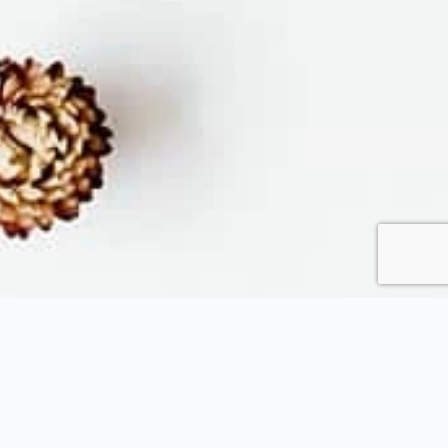
Fytopolio