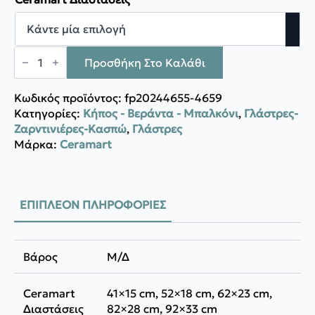
through
163,70 €
CERAMART
ΛΕΚΑΝΗ
Προσθήκη Στο Καλάθι
ΜΠΟΡΝΤΟ
ποσότητα
Κωδικός προϊόντος:
fp20244655-4659
Κατηγορίες:
Κήπος - Βεράντα - Μπαλκόνι
,
Γλάστρες-
Ζαρντινιέρες-Κασπώ
,
Γλάστρες
Μάρκα:
Ceramart
ΕΠΙΠΛΈΟΝ ΠΛΗΡΟΦΟΡΊΕΣ
Βάρος
Μ/Δ
Ceramart
41×15 cm, 52×18 cm, 62×23 cm,
Διαστάσεις
82×28 cm, 92×33 cm