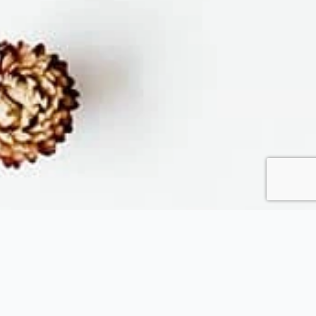
Fytopolio