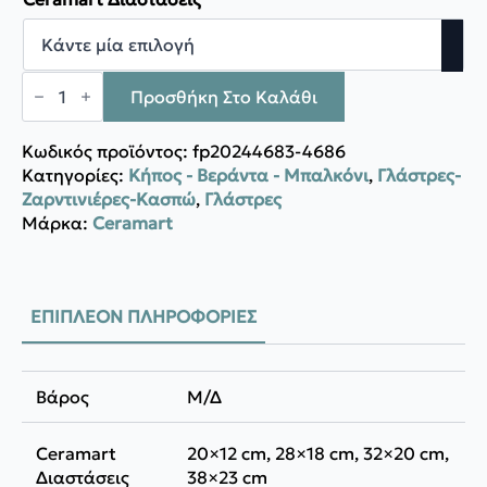
through
10,00 €
CERAMART
ΦΥΤΩΡΙΟ
Προσθήκη Στο Καλάθι
ΧΑΜΗΛΟ
ποσότητα
Κωδικός προϊόντος:
fp20244683-4686
Κατηγορίες:
Κήπος - Βεράντα - Μπαλκόνι
,
Γλάστρες-
Ζαρντινιέρες-Κασπώ
,
Γλάστρες
Μάρκα:
Ceramart
ΕΠΙΠΛΈΟΝ ΠΛΗΡΟΦΟΡΊΕΣ
Βάρος
Μ/Δ
Ceramart
20×12 cm, 28×18 cm, 32×20 cm,
Διαστάσεις
38×23 cm