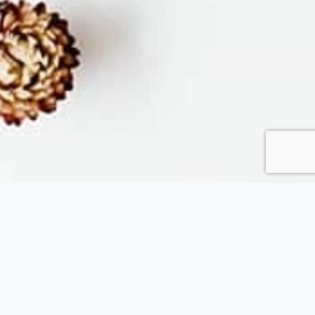
Fytopolio