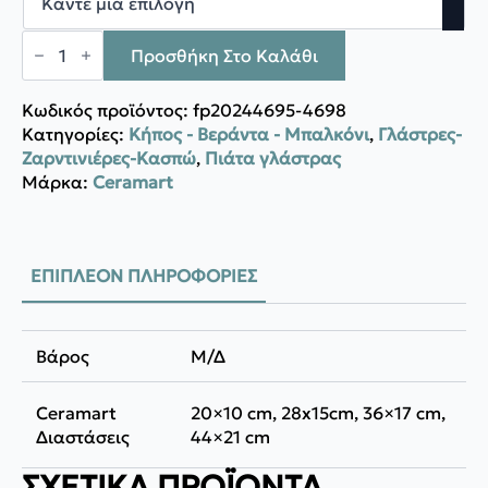
CERAMART
C4
Προσθήκη Στο Καλάθι
N.1
ποσότητα
Κωδικός προϊόντος:
fp20244695-4698
Κατηγορίες:
Κήπος - Βεράντα - Μπαλκόνι
,
Γλάστρες-
Ζαρντινιέρες-Κασπώ
,
Πιάτα γλάστρας
Μάρκα:
Ceramart
ΕΠΙΠΛΈΟΝ ΠΛΗΡΟΦΟΡΊΕΣ
Βάρος
Μ/Δ
Ceramart
20×10 cm, 28x15cm, 36×17 cm,
Διαστάσεις
44×21 cm
ΣΧΕΤΙΚΆ ΠΡΟΪΌΝΤΑ