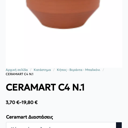
Αρχική σελίδα
Κατάστημα
Κήπος - Βεράντα - Μπαλκόνι
CERAMART C4 N.1
CERAMART C4 N.1
3,70
€
–
19,80
€
Price
range:
3,70 €
Ceramart Διαστάσεις
through
19,80 €