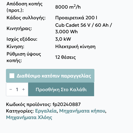
Απόδοση κοπής
8.910,00 €.
είναι:
2
8000 m
/h
8.100,00 €.
(προτ.):
Κάδος συλλογής:
Προαιρετικά 200 l
Cub Cadet 56 V / 60 Ah /
Κινητήρας:
3.000 Wh
Ισχύς εξόδου:
3,0 kW
Κίνηση:
Ηλεκτρική κίνηση
Ρύθμιση ύψους
12 θέσεις
κοπής:
Διαθέσιμο κατόπιν παραγγελίας
Cub
Cadet
Προσθήκη Στο Καλάθι
Χλοοκοπτικό
τρακτέρ
XT2
Κωδικός προϊόντος:
fp20240887
ES107
Κατηγορίες:
Εργαλεία
,
Μηχανήματα κήπου
,
ποσότητα
Μηχανήματα Χλόης