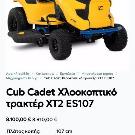
Αρχική σελίδα
Κατάστημα
Εργαλεία
Μηχανήματα κήπου
Μηχανήματα Χλόης
Cub Cadet Χλοοκοπτικό τρακτέρ XT2 ES107
Cub Cadet Χλοοκοπτικό
τρακτέρ XT2 ES107
8.100,00
€
8.910,00
€
Original
Η
price
τρέχουσα
Πλάτος κοπής:
107 cm
was:
τιμή