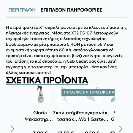
ΠΕΡΙΓΡΑΦΉ
ΕΠΙΠΛΈΟΝ ΠΛΗΡΟΦΟΡΊΕΣ
Η σειρά τρακτέρ XT συμπληρώνεται με τα πλεονεκτήματα της
ηλεκτρικής ενέργειας. Μέσα στο XT2 ES107, λειτουργούν
ισχυροί ηλεκτροκινητήρες τελευταίας τεχνολογίας.
Εφοδιασμένο με μία μπαταρία Li-ION με τάση 56 V και
ονομαστική χωρητικότητα 60 Ah, αυτό το χλοοκοπτικό
τρακτέρ είναι τόσο ισχυρό όσο οι βενζινοκίνητοι συγγενείς
του. Επίσης το πιό σπουδαίο, η Cub Cadet σας δίνει 3ετή
εγγύηση για το τρακτέρ και την μπαταρία – όσο κανένας
άλλος κατασκευαστής!
ΣΧΕΤΙΚΆ ΠΡΟΪΌΝΤΑ
ΠΡΟΣΦΟΡΆ!
ΠΡΟΣΦΟΡΆ!
ΠΡΟΣΦ
Gloria
Σκαλιστήρι-
Τσουγκρανάκι
Wolf
Ψεκαστηράκι
τσαπάκι
Wolf Garten
Garten
Tukan 1Lt
Wolf
LJ-M
Φτυαράκι
Garten LN-
LU-2K