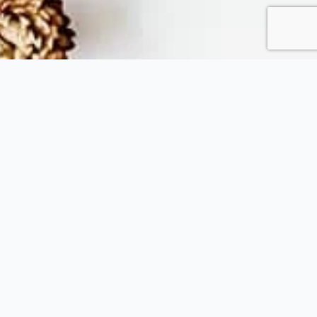
Fytopolio