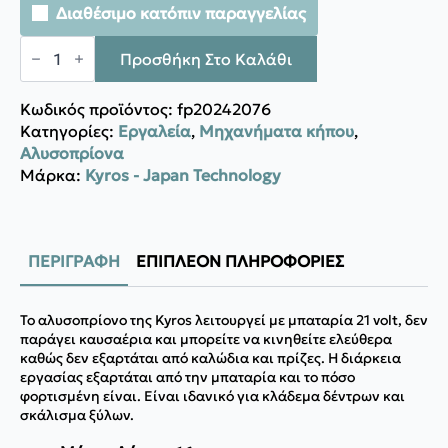
Διαθέσιμο κατόπιν παραγγελίας
Kyros
KY261
Προσθήκη Στο Καλάθι
|
Aλυσοπρίονο
Μπαταρίας
Κωδικός προϊόντος:
fp20242076
ποσότητα
Κατηγορίες:
Εργαλεία
,
Μηχανήματα κήπου
,
Αλυσοπρίονα
Μάρκα:
Kyros - Japan Technology
ΠΕΡΙΓΡΑΦΉ
ΕΠΙΠΛΈΟΝ ΠΛΗΡΟΦΟΡΊΕΣ
Το αλυσοπρίονο της Kyros λειτουργεί με μπαταρία 21 volt, δεν
παράγει καυσαέρια και μπορείτε να κινηθείτε ελεύθερα
καθώς δεν εξαρτάται από καλώδια και πρίζες. Η διάρκεια
εργασίας εξαρτάται από την μπαταρία και το πόσο
φορτισμένη είναι. Eίναι ιδανικό για κλάδεμα δέντρων και
σκάλισμα ξύλων.