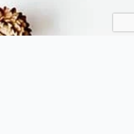
Fytopolio