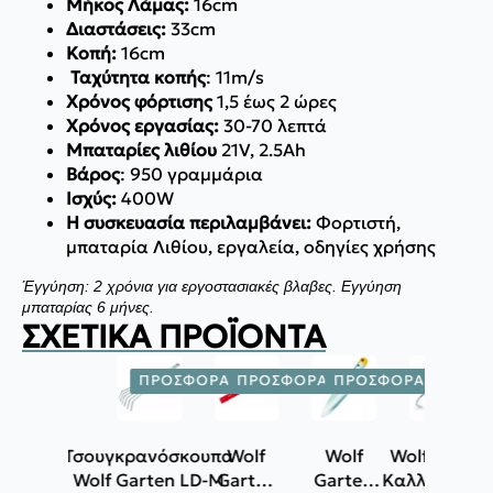
Μήκος Λάμας:
16cm
Διαστάσεις:
33cm
Κοπή:
16cm
Ταχύτητα κοπής
: 11m/s
Χρόνος φόρτισης
1,5 έως 2 ώρες
Χρόνος εργασίας:
30-70 λεπτά
Μπαταρίες λιθίου
21V, 2.5Ah
Βάρος
: 950 γραμμάρια
Ισχύς:
400W
Η συσκευασία περιλαμβάνει:
Φορτιστή,
μπαταρία Λιθίου, εργαλεία, οδηγίες χρήσης
Έγγύηση: 2 χρόνια για εργοστασιακές βλαβες. Εγγύηση
μπαταρίας 6 μήνες.
ΣΧΕΤΙΚΆ ΠΡΟΪΌΝΤΑ
ΠΡΟΣΦΟΡΆ!
ΠΡΟΣΦΟΡΆ!
ΠΡΟΣΦΟΡΆ!
ΠΡΟΣΦ
Τσουγκρανόσκουπα
Wolf
Wolf
Wolf Garten
Wolf Garten LD-M
Garten
Garten
Καλλιεργητή