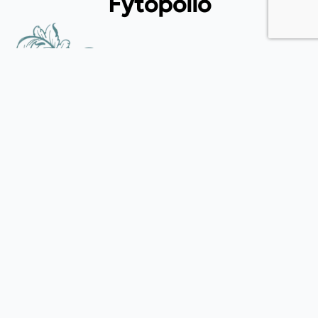
Fytopolio
Tend your garden like a pro
Φιλικής εταιρείας 37, Καλλίπολη Πειραιάς, 185 39, Αττική
(+30) 215 540 3522
(+30) 697 433 6912
info@fytopolio.gr
Blog
Ελιά. Πότε και πως κλαδεύουμε;