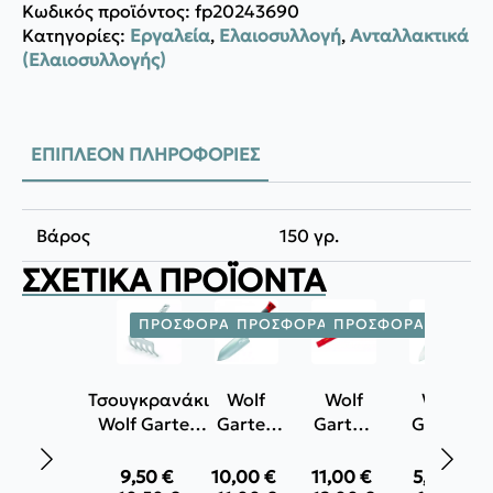
Κωδικός προϊόντος:
fp20243690
Κατηγορίες:
Εργαλεία
,
Ελαιοσυλλογή
,
Ανταλλακτικά
(Ελαιοσυλλογής)
ΕΠΙΠΛΈΟΝ ΠΛΗΡΟΦΟΡΊΕΣ
Βάρος
150 γρ.
ΣΧΕΤΙΚΆ ΠΡΟΪΌΝΤΑ
ΠΡΟΣΦΟΡΆ!
ΠΡΟΣΦΟΡΆ!
ΠΡΟΣΦΟΡΆ!
ΠΡΟΣΦ
Τσουγκρανάκι
Wolf
Wolf
Wolf
Wolf Garten
Garten
Garten
Garten
LJ-M
Φτυαράκι
Λαβή
Φτυαράκι
φύτευσης
ZM 04
κήπου
9,50
€
10,00
€
11,00
€
5,50
€