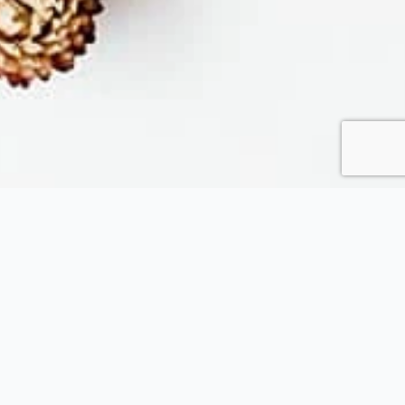
Fytopolio
Tend your garden like a pro
Φιλικής εταιρείας 37, Καλλίπολη Πειραιάς, 185 39, Αττική