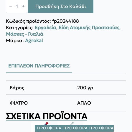
Agrokal
ΦΙΛΤΡΑ
Προσθήκη Στο Καλάθι
757
Ν
Α1
Κωδικός προϊόντος:
fp20244188
ποσότητα
Κατηγορίες:
Εργαλεία
,
Είδη Ατομικής Προστασίας
,
Μάσκες - Γυαλιά
Μάρκα:
Agrokal
ΕΠΙΠΛΈΟΝ ΠΛΗΡΟΦΟΡΊΕΣ
Βάρος
200 γρ.
ΦΙΛΤΡΟ
ΑΠΛΟ
ΣΧΕΤΙΚΆ ΠΡΟΪΌΝΤΑ
ΠΡΟΣΦΟΡΆ!
ΠΡΟΣΦΟΡΆ!
ΠΡΟΣΦΟΡΆ!
ΠΡΟΣΦ