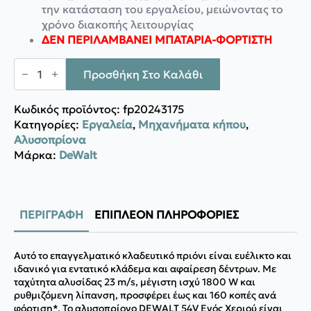
την κατάσταση του εργαλείου, μειώνοντας το
χρόνο διακοπής λειτουργίας
ΔΕΝ ΠΕΡΙΛΑΜΒΑΝΕΙ ΜΠΑΤΑΡΙΑ-ΦΟΡΤΙΣΤΗ
DeWalt
Αλυσοπρίονο
Προσθήκη Στο Καλάθι
κλαδευτικό
FLEXVOLT
54V
Κωδικός προϊόντος:
fp20243175
-
Κατηγορίες:
Εργαλεία
,
Μηχανήματα κήπου
,
DCMCST635N-
Αλυσοπρίονα
XJ
ποσότητα
Μάρκα:
DeWalt
ΠΕΡΙΓΡΑΦΉ
ΕΠΙΠΛΈΟΝ ΠΛΗΡΟΦΟΡΊΕΣ
Αυτό το επαγγελματικό κλαδευτικό πριόνι είναι ευέλικτο και
ιδανικό για εντατικό κλάδεμα και αφαίρεση δέντρων. Με
ταχύτητα αλυσίδας 23 m/s, μέγιστη ισχύ 1800 W και
ρυθμιζόμενη λίπανση, προσφέρει έως και 160 κοπές ανά
φόρτιση*. Το αλυσοπρίονο DEWALT 54V Ενός Χεριού είναι