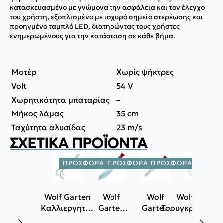
κατασκευασμένο με γνώμονα την ασφάλεια και τον έλεγχο
του χρήστη, εξοπλισμένο με ισχυρό σημείο στερέωσης και
προηγμένο ταμπλό LED, διατηρώντας τους χρήστες
ενημερωμένους για την κατάσταση σε κάθε βήμα.
Μοτέρ
Χωρίς ψήκτρες
Volt
54 V
Χωρητικότητα μπαταρίας
–
Μήκος λάμας
35 cm
Ταχύτητα αλυσίδας
23 m/s
ΣΧΕΤΙΚΆ ΠΡΟΪΌΝΤΑ
ΠΡΟΣΦΟΡΆ!
ΠΡΟΣΦΟΡΆ!
ΠΡΟΣΦΟΡΆ!
ΠΡΟΣΦ
Wolf Garten
Wolf
Wolf
Wolf Garten
Καλλιεργητής
Garten
Garten
Τσουγκρανόσκ
LA-M
Φτυαράκι
Εκριζωτής
LD-2K