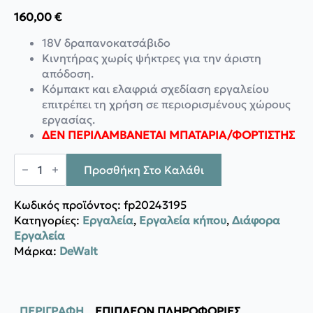
160,00
€
18V δραπανοκατσάβιδο
Κινητήρας χωρίς ψήκτρες για την άριστη
απόδοση.
Κόμπακτ και ελαφριά σχεδίαση εργαλείου
επιτρέπει τη χρήση σε περιορισμένους χώρους
εργασίας.
ΔΕΝ ΠΕΡΙΛΑΜΒΑΝΕΤΑΙ ΜΠΑΤΑΡΙΑ/ΦΟΡΤΙΣΤΗΣ
DeWalt
Kρουστικό
Προσθήκη Στο Καλάθι
Δραπανοκατσάβιδο
XR
BRUSHLESS
Κωδικός προϊόντος:
fp20243195
18V
Κατηγορίες:
Εργαλεία
,
Εργαλεία κήπου
,
Διάφορα
-
Eργαλεία
DCD796NT-
XJ
Μάρκα:
DeWalt
ποσότητα
ΠΕΡΙΓΡΑΦΉ
ΕΠΙΠΛΈΟΝ ΠΛΗΡΟΦΟΡΊΕΣ