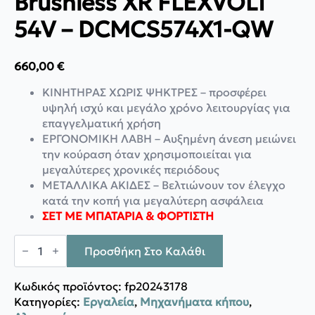
Brushless XR FLEXVOLT
54V – DCMCS574X1-QW
660,00
€
ΚΙΝΗΤΗΡΑΣ ΧΩΡΙΣ ΨΗΚΤΡΕΣ – προσφέρει
υψηλή ισχύ και μεγάλο χρόνο λειτουργίας για
επαγγελματική χρήση
ΕΡΓΟΝΟΜΙΚΗ ΛΑΒΗ – Αυξημένη άνεση μειώνει
την κούραση όταν χρησιμοποιείται για
μεγαλύτερες χρονικές περιόδους
ΜΕΤΑΛΛΙΚΑ ΑΚΙΔΕΣ – Βελτιώνουν τον έλεγχο
κατά την κοπή για μεγαλύτερη ασφάλεια
ΣΕΤ ΜΕ ΜΠΑΤΑΡΙΑ & ΦΟΡΤΙΣΤΗ
DeWalt
ΣΕΤ
Προσθήκη Στο Καλάθι
Αλυσοπρίονο
Brushless
XR
Κωδικός προϊόντος:
fp20243178
FLEXVOLT
Κατηγορίες:
Εργαλεία
,
Μηχανήματα κήπου
,
54V