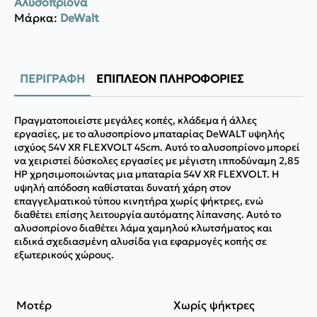
Αλυσοπρίονα
-
DCMCS574X1-
Μάρκα:
DeWalt
QW
ποσότητα
ΠΕΡΙΓΡΑΦΉ
ΕΠΙΠΛΈΟΝ ΠΛΗΡΟΦΟΡΊΕΣ
Πραγματοποιείστε μεγάλες κοπές, κλάδεμα ή άλλες
εργασίες, με το αλυσοπρίονο μπαταρίας DeWALT υψηλής
ισχύος 54V XR FLEXVOLT 45cm. Αυτό το αλυσοπρίονο μπορεί
να χειριστεί δύσκολες εργασίες με μέγιστη ιπποδύναμη 2,85
HP χρησιμοποιώντας μια μπαταρία 54V XR FLEXVOLT. Η
υψηλή απόδοση καθίσταται δυνατή χάρη στον
επαγγελματικού τύπου κινητήρα χωρίς ψήκτρες, ενώ
διαθέτει επίσης λειτουργία αυτόματης λίπανσης. Αυτό το
αλυσοπρίονο διαθέτει λάμα χαμηλού κλωτσήματος και
ειδικά σχεδιασμένη αλυσίδα για εφαρμογές κοπής σε
εξωτερικούς χώρους.
Μοτέρ
Χωρίς ψήκτρες