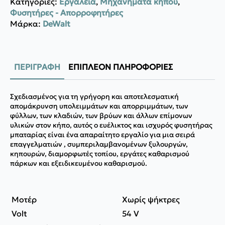
Κατηγορίες:
Εργαλεία
,
Μηχανήματα κήπου
,
-
Φυσητήρες - Aπορροφητήρες
DCMBA572X1-
QW
Μάρκα:
DeWalt
ποσότητα
ΠΕΡΙΓΡΑΦΉ
ΕΠΙΠΛΈΟΝ ΠΛΗΡΟΦΟΡΊΕΣ
Σχεδιασμένος για τη γρήγορη και αποτελεσματική
απομάκρυνση υπολειμμάτων και απορριμμάτων, των
φύλλων, των κλαδιών, των βρύων και άλλων επίμονων
υλικών στον κήπο, αυτός ο ευέλικτος και ισχυρός φυσητήρας
μπαταρίας είναι ένα απαραίτητο εργαλίο για μια σειρά
επαγγελματιών , συμπεριλαμβανομένων ξυλουργών,
κηπουρών, διαμορφωτές τοπίου, εργάτες καθαρισμού
πάρκων και εξειδικευμένου καθαρισμού.
Μοτέρ
Χωρίς ψήκτρες
Volt
54 V