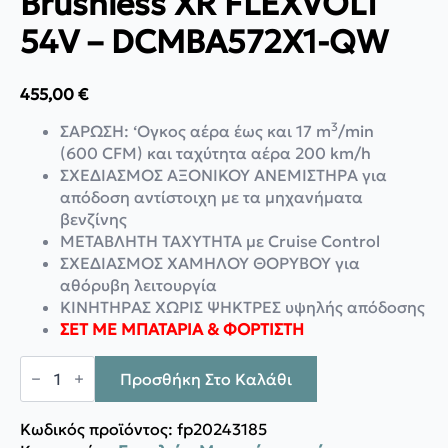
Brushless XR FLEXVOLT
54V – DCMBA572X1-QW
455,00
€
3
ΣΑΡΩΣΗ: ‘Ογκος αέρα έως και 17 m
/min
(600 CFM) και ταχύτητα αέρα 200 km/h
ΣΧΕΔΙΑΣΜΟΣ ΑΞΟΝΙΚΟΥ ΑΝΕΜΙΣΤΗΡΑ για
απόδοση αντίστοιχη με τα μηχανήματα
βενζίνης
ΜΕΤΑΒΛΗΤΗ ΤΑΧΥΤΗΤΑ με Cruise Control
ΣΧΕΔΙΑΣΜΟΣ ΧΑΜΗΛΟΥ ΘΟΡΥΒΟΥ για
αθόρυβη λειτουργία
ΚΙΝΗΤΗΡΑΣ ΧΩΡΙΣ ΨΗΚΤΡΕΣ υψηλής απόδοσης
ΣΕΤ ΜΕ ΜΠΑΤΑΡΙΑ & ΦΟΡΤΙΣΤΗ
DeWalt
Φυσητήρας
Προσθήκη Στο Καλάθι
Brushless
XR
FLEXVOLT
Κωδικός προϊόντος:
fp20243185
54V