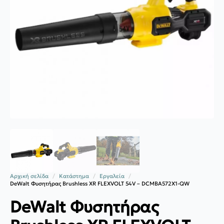
Αρχική σελίδα
Κατάστημα
Εργαλεία
DeWalt Φυσητήρας Brushless XR FLEXVOLT 54V – DCMBA572X1-QW
DeWalt Φυσητήρας