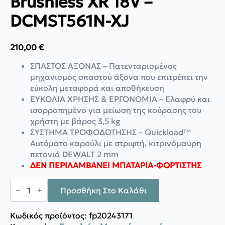
Brushless XR 18V –
DCMST561N-XJ
210,00
€
ΣΠΑΣΤΟΣ ΑΞΟΝΑΣ – Πατενταρισμένος
μηχανισμός σπαστού άξονα που επιτρέπει την
εύκολη μεταφορά και αποθήκευση
ΕΥΚΟΛΙΑ ΧΡΗΣΗΣ & ΕΡΓΟΝΟΜΙΑ – Ελαφρύ και
ισορροπημένο για μείωση της κούρασης του
χρήστη με βάρος 3,5 kg
ΣΥΣΤΗΜΑ ΤΡΟΦΟΔΟΤΗΣΗΣ – Quickload™
Αυτόματο καρούλι με στριφτή, κιτρινόμαυρη
πετονιά DEWALT 2 mm
ΔΕΝ ΠΕΡΙΛΑΜΒΑΝΕΙ ΜΠΑΤΑΡΙΑ-ΦΟΡΤΙΣΤΗΣ
DeWalt
Χορτοκοπτικό
Προσθήκη Στο Καλάθι
Brushless
XR
18V
Κωδικός προϊόντος:
fp20243171
-