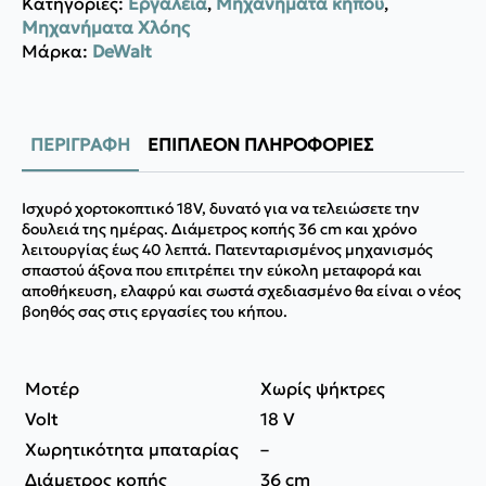
Κατηγορίες:
Εργαλεία
,
Μηχανήματα κήπου
,
DCMST561N-
Μηχανήματα Χλόης
XJ
ποσότητα
Μάρκα:
DeWalt
ΠΕΡΙΓΡΑΦΉ
ΕΠΙΠΛΈΟΝ ΠΛΗΡΟΦΟΡΊΕΣ
Ισχυρό χορτοκοπτικό 18V, δυνατό για να τελειώσετε την
δουλειά της ημέρας. Διάμετρος κοπής 36 cm και χρόνο
λειτουργίας έως 40 λεπτά. Πατενταρισμένος μηχανισμός
σπαστού άξονα που επιτρέπει την εύκολη μεταφορά και
αποθήκευση, ελαφρύ και σωστά σχεδιασμένο θα είναι ο νέος
βοηθός σας στις εργασίες του κήπου.
Μοτέρ
Χωρίς ψήκτρες
Volt
18 V
Χωρητικότητα μπαταρίας
–
Διάμετρος κοπής
36 cm