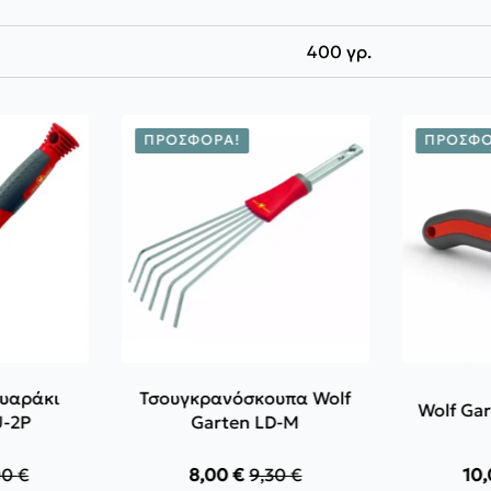
400 γρ.
ΠΡΟΣΦΟΡΆ!
ΠΡΟΣΦΟ
τυαράκι
Τσουγκρανόσκουπα Wolf
Wolf Ga
U-2P
Garten LD-M
00
€
8,00
€
9,30
€
10
inal
Original
Η