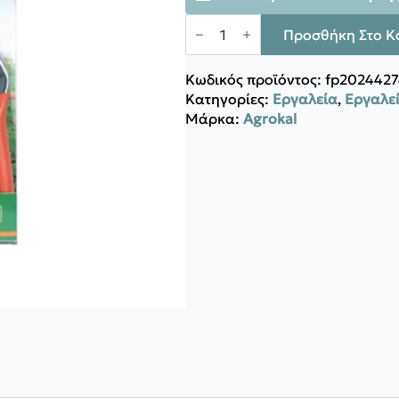
Agrokal
ΨΑΛΙΔΙ
Προσθήκη Στο Κ
ΤΡΥΓΟΥ
PGS
15
Κωδικός προϊόντος:
fp2024427
ποσότητα
Κατηγορίες:
Εργαλεία
,
Εργαλε
Μάρκα:
Agrokal