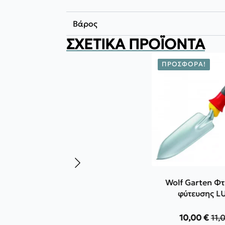
Βάρος
ΣΧΕΤΙΚΆ ΠΡΟΪΌΝΤΑ
ΠΡΟΣΦΟΡΆ!
Wolf Garten Φ
φύτευσης L
10,00
€
11,
Orig
Η