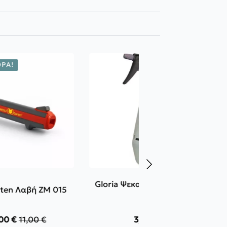
ΡΆ!
Gloria Ψεκαστηράκι Tukan
rten Λαβή ZM 015
1Lt
,00
€
11,00
€
3,00
€
Original
Η