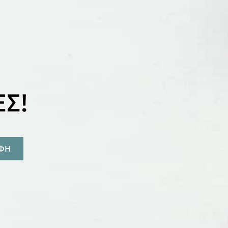
Σ!
ΑΦΗ