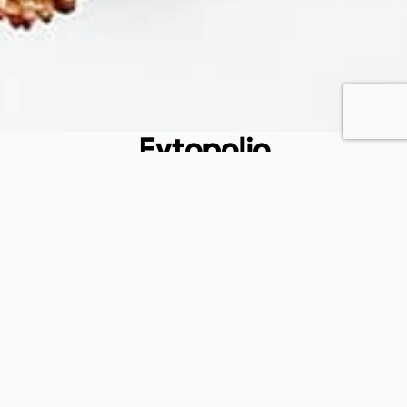
Fytopolio
Tend your garden like a pro
Φιλικής εταιρείας 37, Καλλίπολη Πειραιάς, 185 39, Αττική
(+30) 215 540 3522
(+30) 697 433 6912
info@fytopolio.gr