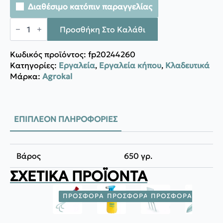
Διαθέσιμο κατόπιν παραγγελίας
Agrokal
ΨΑΛΙΔΙ
Προσθήκη Στο Καλάθι
ΚΛΑΔΕΜΑΤΟΣ
LOWE
1104
Κωδικός προϊόντος:
fp20244260
ποσότητα
Κατηγορίες:
Εργαλεία
,
Εργαλεία κήπου
,
Κλαδευτικά
Μάρκα:
Agrokal
ΕΠΙΠΛΈΟΝ ΠΛΗΡΟΦΟΡΊΕΣ
Βάρος
650 γρ.
ΣΧΕΤΙΚΆ ΠΡΟΪΌΝΤΑ
ΠΡΟΣΦΟΡΆ!
ΠΡΟΣΦΟΡΆ!
ΠΡΟΣΦΟΡΆ!
ΠΡΟΣΦ