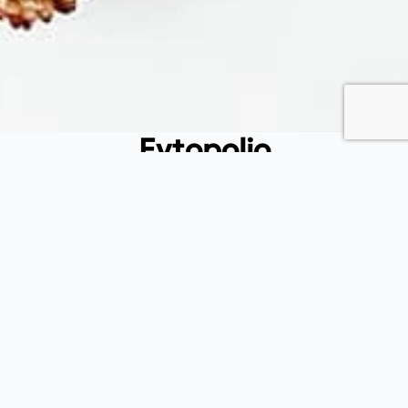
Fytopolio
Tend your garden like a pro
Φιλικής εταιρείας 37, Καλλίπολη Πειραιάς, 185 39, Αττική
(+30) 215 540 3522
(+30) 697 433 6912
info@fytopolio.gr