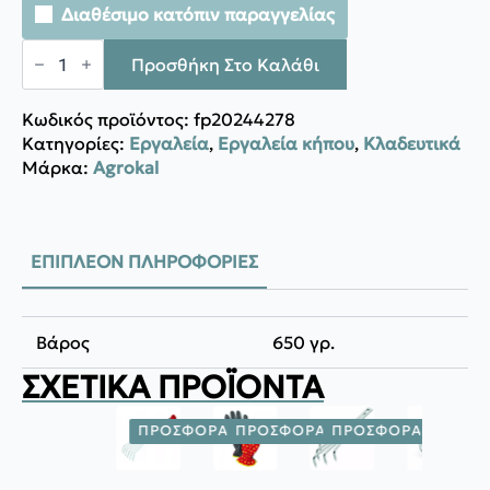
Διαθέσιμο κατόπιν παραγγελίας
Agrokal
ΨΑΛΙΔΕΣ
Προσθήκη Στο Καλάθι
ΜΠΟΡΝΤΟΥΡΑΣ
PGS
106L
Κωδικός προϊόντος:
fp20244278
ποσότητα
Κατηγορίες:
Εργαλεία
,
Εργαλεία κήπου
,
Κλαδευτικά
Μάρκα:
Agrokal
ΕΠΙΠΛΈΟΝ ΠΛΗΡΟΦΟΡΊΕΣ
Βάρος
650 γρ.
ΣΧΕΤΙΚΆ ΠΡΟΪΌΝΤΑ
ΠΡΟΣΦΟΡΆ!
ΠΡΟΣΦΟΡΆ!
ΠΡΟΣΦΟΡΆ!
ΠΡΟΣΦ