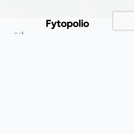
Fytopolio
Tend your garden like a pro
Φιλικής εταιρείας 37, Καλλίπολη Πειραιάς, 185 39, Αττική
(+30) 215 540 3522
(+30) 697 433 6912
info@fytopolio.gr
Blog
Ελιά. Πότε και πως κλαδεύουμε;