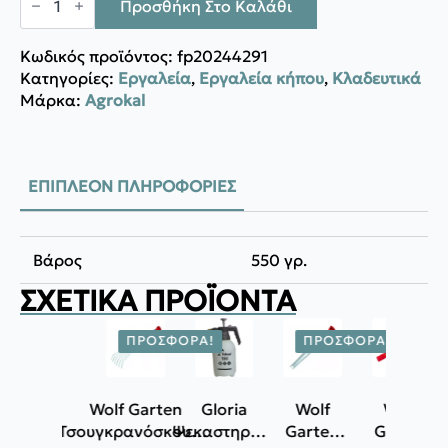
ΠΡΙΟΝΙ
Προσθήκη Στο Καλάθι
PG
54
ποσότητα
Κωδικός προϊόντος:
fp20244291
Κατηγορίες:
Εργαλεία
,
Εργαλεία κήπου
,
Κλαδευτικά
Μάρκα:
Agrokal
ΕΠΙΠΛΈΟΝ ΠΛΗΡΟΦΟΡΊΕΣ
Βάρος
550 γρ.
ΣΧΕΤΙΚΆ ΠΡΟΪΌΝΤΑ
ΠΡΟΣΦΟΡΆ!
ΠΡΟΣΦΟΡΆ!
ΠΡΟΣΦ
Wolf Garten
Gloria
Wolf
Wolf
Τσουγκρανόσκουπα
Ψεκαστηράκι
Garten
Garten