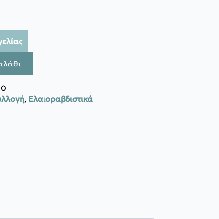
γελίας
αλάθι
00
υλλογή
,
Ελαιοραβδιστικά