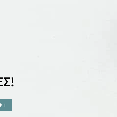
Σ!
ΑΦΗ