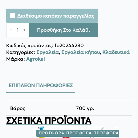
Διαθέσιμο κατόπιν παραγγελίας
Agrokal
KOΝΤΑΡΟΨΑΛΙΔO
Προσθήκη Στο Καλάθι
PGS
375
ποσότητα
Κωδικός προϊόντος:
fp20244280
Κατηγορίες:
Εργαλεία
,
Εργαλεία κήπου
,
Κλαδευτικά
Μάρκα:
Agrokal
ΕΠΙΠΛΈΟΝ ΠΛΗΡΟΦΟΡΊΕΣ
Βάρος
700 γρ.
ΣΧΕΤΙΚΆ ΠΡΟΪΌΝΤΑ
ΠΡΟΣΦΟΡΆ!
ΠΡΟΣΦΟΡΆ!
ΠΡΟΣΦΟΡΆ!
ΠΡΟΣΦ