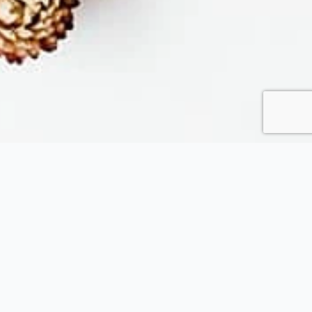
Fytopolio
Tend your garden like a pro
Φιλικής εταιρείας 37, Καλλίπολη Πειραιάς, 185 39, Αττική