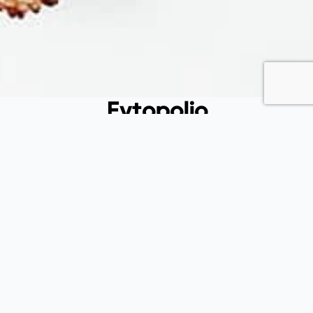
Fytopolio
Tend your garden like a pro
Φιλικής εταιρείας 37, Καλλίπολη Πειραιάς, 185 39, Αττική
(+30) 215 540 3522
(+30) 697 433 6912
info@fytopolio.gr