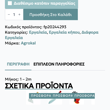
Διαθέσιμο κατόπιν παραγγελίας
Agrokal
ΦΡΟΥΤΟΣΥΛΛΕΚΤΗΣ
Προσθήκη Στο Καλάθι
ΦΡ2
ποσότητα
Κωδικός προϊόντος:
fp20244293
Κατηγορίες:
Εργαλεία
,
Εργαλεία κήπου
,
Διάφορα
Eργαλεία
Μάρκα:
Agrokal
ΠΕΡΙΓΡΑΦΉ
ΕΠΙΠΛΈΟΝ ΠΛΗΡΟΦΟΡΊΕΣ
Μήκος: 1 – 2m
ΣΧΕΤΙΚΆ ΠΡΟΪΌΝΤΑ
ΠΡΟΣΦΟΡΆ!
ΠΡΟΣΦΟΡΆ!
ΠΡΟΣΦΟΡΆ!
ΠΡΟΣΦ