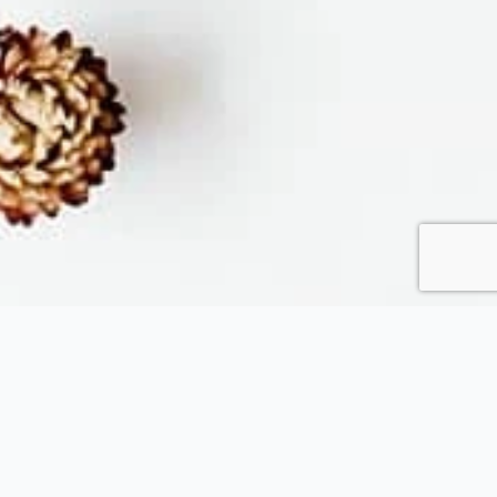
Fytopolio