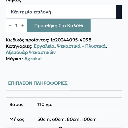
through
13,41 €
Agrokal
ΣΚΕΤΟΣ
Προσθήκη Στο Καλάθι
ΣΩΛΗΝΑΣ
ΟΡΕΙΧΑΛΚΙΝΟΣ
ποσότητα
Κωδικός προϊόντος:
fp20244095-4098
Κατηγορίες:
Εργαλεία
,
Ψεκαστικά – Πλυστικά
,
Αξεσουάρ Ψεκαστικών
Μάρκα:
Agrokal
ΕΠΙΠΛΈΟΝ ΠΛΗΡΟΦΟΡΊΕΣ
Βάρος
110 γρ.
Μήκος
50cm, 60cm, 80cm, 100cm