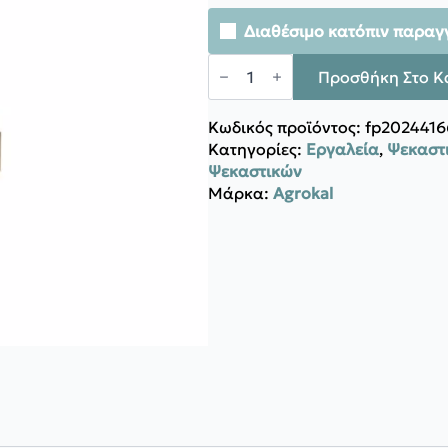
Διαθέσιμο κατόπιν παραγ
Agrokal
ΡΑΚΟΡ
Προσθήκη Στο Κ
ΠΕΡΙΣΤΡΟΦΙΚΟ
ΓΙΑ
ΕΚΤΟΞΕΥΤΗΡΑ
Κωδικός προϊόντος:
fp2024416
ποσότητα
Κατηγορίες:
Εργαλεία
,
Ψεκαστι
Ψεκαστικών
Μάρκα:
Agrokal