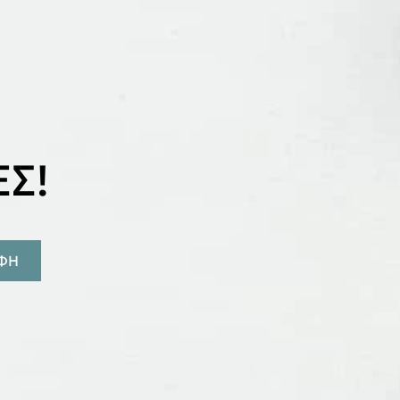
Σ!
ΑΦΗ