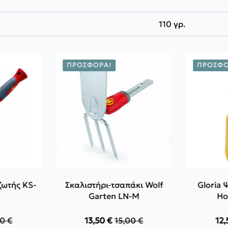
110 γρ.
ΠΡΟΣΦΟΡΆ!
ΠΡΟΣΦΟ
ζωτής KS-
Σκαλιστήρι-τσαπάκι Wolf
Gloria 
Garten LN-M
Ho
00
€
13,50
€
15,00
€
12
inal
Original
Η