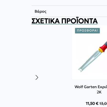
Βάρος
ΣΧΕΤΙΚΆ ΠΡΟΪΌΝΤΑ
ΠΡΟΣΦΟΡΆ!
Wolf Garten Εκρι
2K
11,50
€
13,
Orig
Η