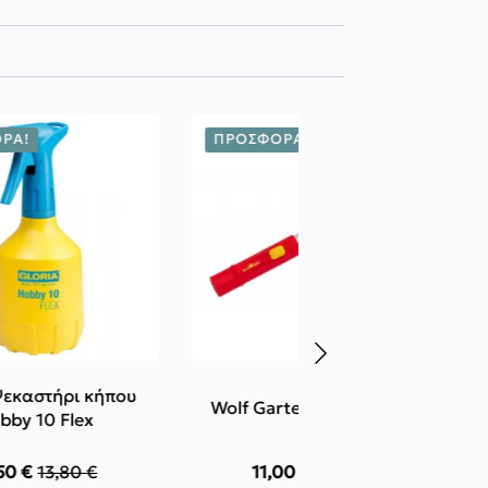
ΡΆ!
ΠΡΟΣΦΟΡΆ!
Ψεκαστήρι κήπου
Wolf Garten Λαβή ZM 04
bby 10 Flex
,50
€
13,80
€
11,00
€
12,00
€
Original
Η
Original
Η