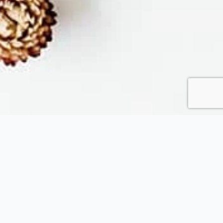
Fytopolio
Tend your garden like a pro