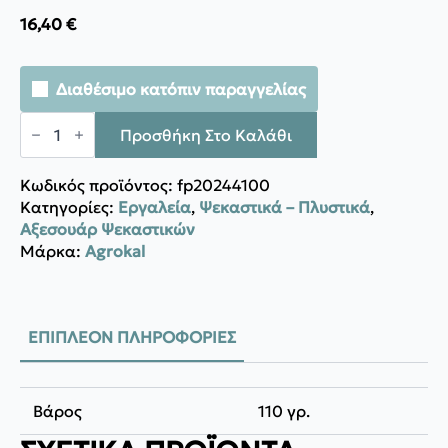
16,40
€
Διαθέσιμο κατόπιν παραγγελίας
Agrokal
OΡΕΙΧΑΛΚΙΝΟΣ
Προσθήκη Στο Καλάθι
ΤΗΛΕΣΚΟΠΙΚΟΣ
ΑΥΛΟΣ
ΨΕΚΑΣΤΗΡΩΝ
Κωδικός προϊόντος:
fp20244100
ΠΡΟΠΙΕΣΕΩΝ
Κατηγορίες:
Εργαλεία
,
Ψεκαστικά – Πλυστικά
,
ποσότητα
Αξεσουάρ Ψεκαστικών
Μάρκα:
Agrokal
ΕΠΙΠΛΈΟΝ ΠΛΗΡΟΦΟΡΊΕΣ
Βάρος
110 γρ.