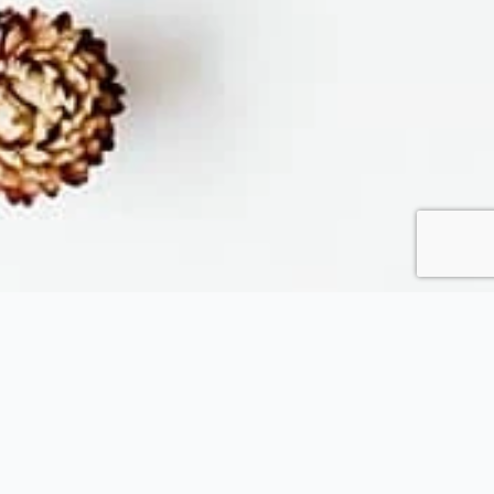
Fytopolio