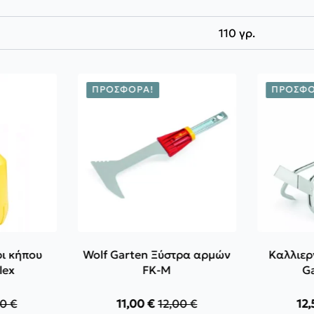
110 γρ.
ΠΡΟΣΦΟΡΆ!
ΠΡΟΣΦΟ
ρι κήπου
Wolf Garten Ξύστρα αρμών
Καλλιερ
lex
FK-M
G
80
€
11,00
€
12,00
€
12
inal
Original
Η