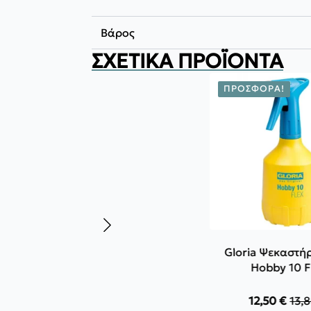
Βάρος
ΣΧΕΤΙΚΆ ΠΡΟΪΌΝΤΑ
ΠΡΟΣΦΟΡΆ!
Gloria Ψεκαστή
Hobby 10 F
12,50
€
13,
Orig
Η