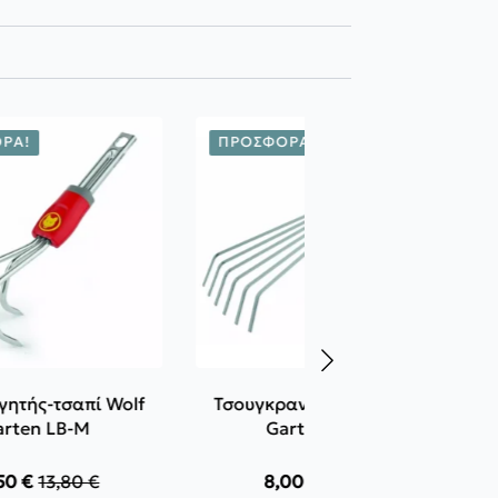
ΡΆ!
ΠΡΟΣΦΟΡΆ!
γητής-τσαπί Wolf
Τσουγκρανόσκουπα Wolf
arten LB-M
Garten LD-M
,50
€
13,80
€
8,00
€
9,30
€
Original
Η
Original
Η