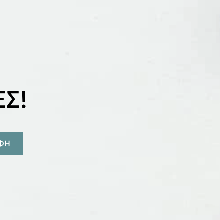
Σ!
ΑΦΗ