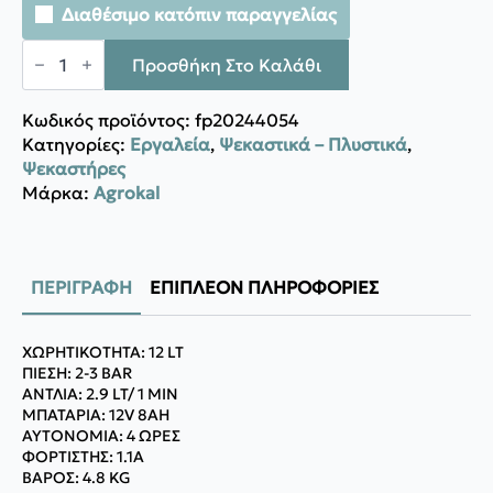
Διαθέσιμο κατόπιν παραγγελίας
Agrokal
ELETTRA
Προσθήκη Στο Καλάθι
PRIMETEC
12
ποσότητα
Κωδικός προϊόντος:
fp20244054
Κατηγορίες:
Εργαλεία
,
Ψεκαστικά – Πλυστικά
,
Ψεκαστήρες
Μάρκα:
Agrokal
ΠΕΡΙΓΡΑΦΉ
ΕΠΙΠΛΈΟΝ ΠΛΗΡΟΦΟΡΊΕΣ
XΩΡΗΤΙΚΟΤΗΤΑ: 12 LT
ΠΙΕΣΗ: 2-3 BAR
AΝΤΛΙΑ: 2.9 LT/ 1 MIN
ΜΠΑΤΑΡΙΑ: 12V 8AH
AYTOΝΟΜΙΑ: 4 ΩΡΕΣ
ΦΟΡΤΙΣΤΗΣ: 1.1A
BAΡΟΣ: 4.8 KG