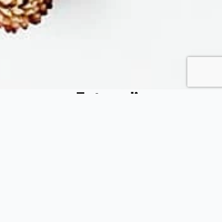
Fytopolio
Tend your garden like a pro
Φιλικής εταιρείας 37, Καλλίπολη Πειραιάς, 185 39, Αττική
(+30) 215 540 3522