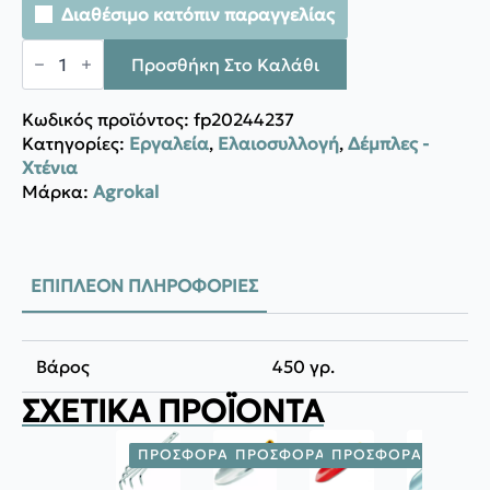
Διαθέσιμο κατόπιν παραγγελίας
Agrokal
ΧΤΕΝΙ
Προσθήκη Στο Καλάθι
ΞΥΛΙΝΗ
ΛΑΒΗ
(μεγάλο)
Κωδικός προϊόντος:
fp20244237
EL
Κατηγορίες:
Εργαλεία
,
Ελαιοσυλλογή
,
Δέμπλες -
009
Χτένια
ποσότητα
Μάρκα:
Agrokal
ΕΠΙΠΛΈΟΝ ΠΛΗΡΟΦΟΡΊΕΣ
Βάρος
450 γρ.
ΣΧΕΤΙΚΆ ΠΡΟΪΌΝΤΑ
ΠΡΟΣΦΟΡΆ!
ΠΡΟΣΦΟΡΆ!
ΠΡΟΣΦΟΡΆ!
ΠΡΟΣΦ