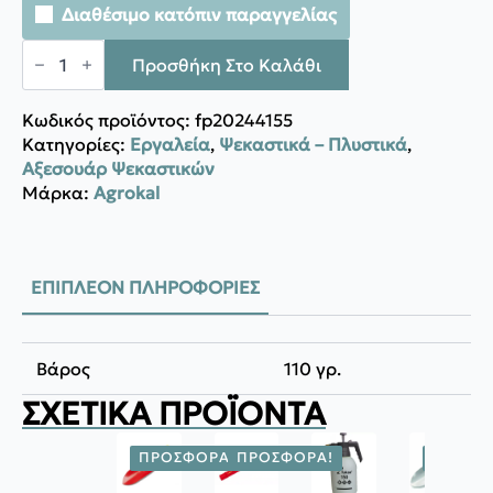
Διαθέσιμο κατόπιν παραγγελίας
Agrokal
ΜΠΕΚ
Προσθήκη Στο Καλάθι
ΟΡΕΙΧΑΛΚΙΝΟ
ΔΙΠΛΟ
ποσότητα
Κωδικός προϊόντος:
fp20244155
Κατηγορίες:
Εργαλεία
,
Ψεκαστικά – Πλυστικά
,
Αξεσουάρ Ψεκαστικών
Μάρκα:
Agrokal
ΕΠΙΠΛΈΟΝ ΠΛΗΡΟΦΟΡΊΕΣ
Βάρος
110 γρ.
ΣΧΕΤΙΚΆ ΠΡΟΪΌΝΤΑ
ΠΡΟΣΦΟΡΆ!
ΠΡΟΣΦΟΡΆ!
ΠΡΟΣΦ