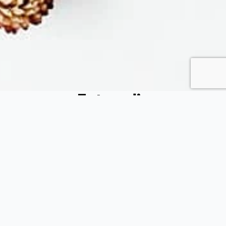
Fytopolio
Tend your garden like a pro
Φιλικής εταιρείας 37, Καλλίπολη Πειραιάς, 185 39, Αττική
(+30) 215 540 3522