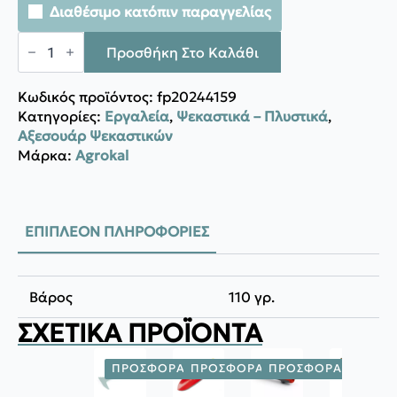
Διαθέσιμο κατόπιν παραγγελίας
Agrokal
ΜΠΕΚ
Προσθήκη Στο Καλάθι
ΑΝΤΙΣΤΑΛΛΑΚΤΙΚΟ
ΔΙΠΛΟ
ποσότητα
Κωδικός προϊόντος:
fp20244159
Κατηγορίες:
Εργαλεία
,
Ψεκαστικά – Πλυστικά
,
Αξεσουάρ Ψεκαστικών
Μάρκα:
Agrokal
ΕΠΙΠΛΈΟΝ ΠΛΗΡΟΦΟΡΊΕΣ
Βάρος
110 γρ.
ΣΧΕΤΙΚΆ ΠΡΟΪΌΝΤΑ
ΠΡΟΣΦΟΡΆ!
ΠΡΟΣΦΟΡΆ!
ΠΡΟΣΦΟΡΆ!