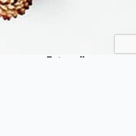
Fytopolio
Tend your garden like a pro
Φιλικής εταιρείας 37, Καλλίπολη Πειραιάς, 185 39, Αττική
(+30) 215 540 3522