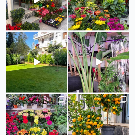
“Fytopolio Landscaping”
🪴Διακοσμήστε με χρωματιστά
Διαμόρφωση κήπου.
...
φυτά και τον εσωτερικό
...
28
0
17
0
🪻🌷Καλωσορίζουμε την άνοιξη με
🍊Καλαμοντίν (Citrus mitis)
φυτά εξωτερικού
...
Το Καλαμοντίν,
...
26
0
27
0