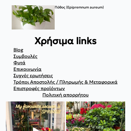
Πόθος (Epipremnum aureum)
Χρήσιμα links
Blog
Συμβουλές
Φυτά
Επικοινωνία
Συχνές ερωτήσεις
Τρόποι Αποστολής / Πληρωμής & Μεταφορικά
Επιστροφές προϊόντων
Πολιτική απορρήτου
#spring #plants #instalike
🌺🌸🌼
#instagood
...
#fytopolio #pireus #spring
#itsspring
...
33
0
16
0