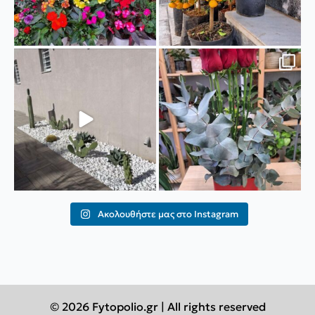
Ιδιαίτερη κατασκευή με κάκτους🌵
❤️Η ημέρα του Αγίου Βαλεντίνου
Στην κατασκευή
...
φτάνει... Αυτές
...
17
0
48
1
Ακολουθήστε μας στο Instagram
© 2026 Fytopolio.gr | All rights reserved