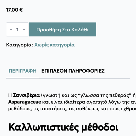
17,00
€
Σανσιβέρια
d19
Προσθήκη Στο Καλάθι
h60
ποσότητα
Κατηγορία:
Χωρίς κατηγορία
ΠΕΡΙΓΡΑΦΉ
ΕΠΙΠΛΈΟΝ ΠΛΗΡΟΦΟΡΊΕΣ
Η
Σανσιβέρια
(γνωστή και ως “γλώσσα της πεθεράς” 
Asparagaceae
και είναι ιδιαίτερα αγαπητό λόγω της α
μεθόδους, τις απαιτήσεις, τις ασθένειες και τους εχθρο
Καλλωπιστικές μέθοδοι